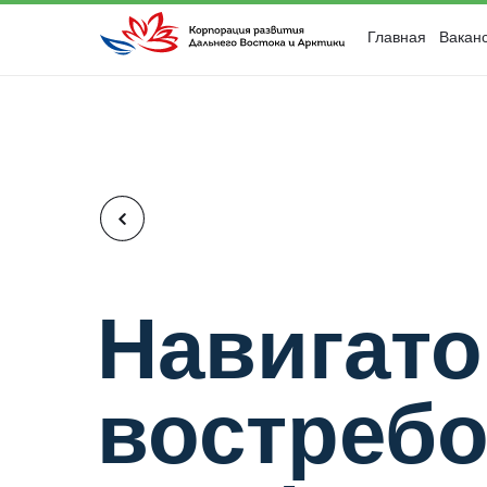
Вакан
Главная
Навигато
востреб