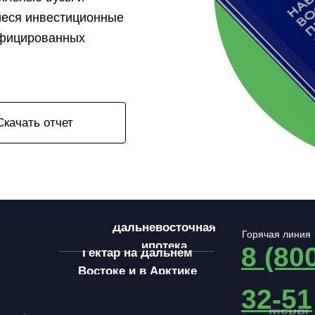
иеся инвестиционные
ифицированных
Скачать отчет
Дальневосточная
Горячая линия
ипотека
8 (80
Гектар на Дальнем
Востоке и в Арктике
32-51
Меры