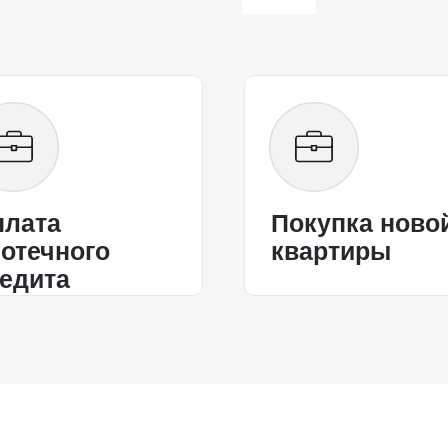
плата
Покупка ново
отечного
квартиры
едита