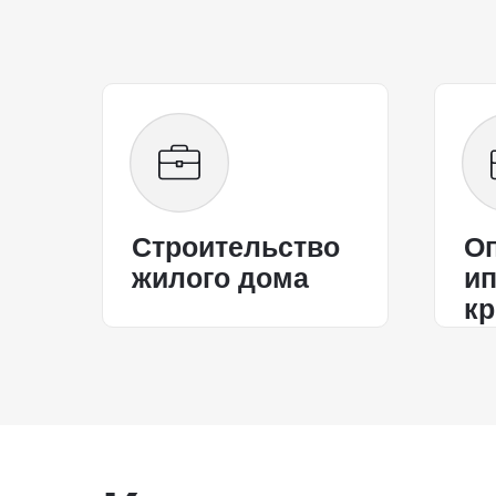
Строительство
О
жилого дома
ип
кр