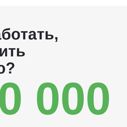
ботать,
ить
ю?
0 000