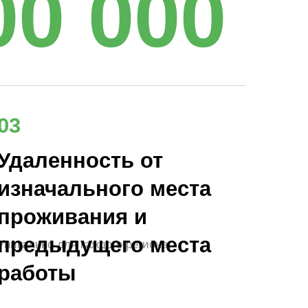
00 000
03
Удаленность от
изначального места
проживания и
предыдущего места
Уникально для каждого региона
работы