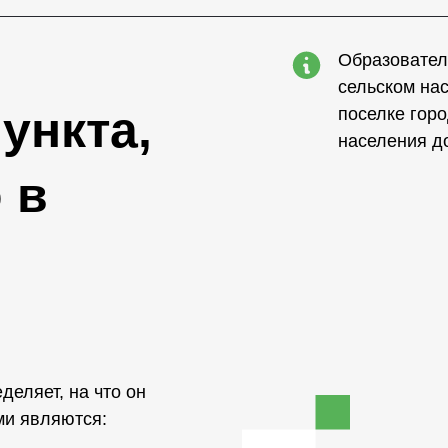
Образовател
сельском нас
ункта,
поселке горо
населения до
 в
еляет, на что он
ми являются: