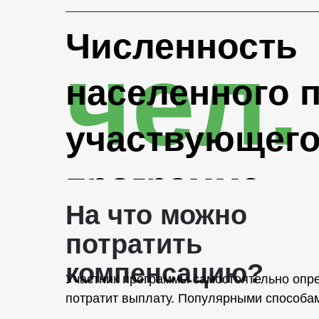
Численность
чел.
населенного п
участвующего
программе
На что можно
потратить
компенсацию?
Участник программы самостоятельно опред
потратит выплату. Популярными способа